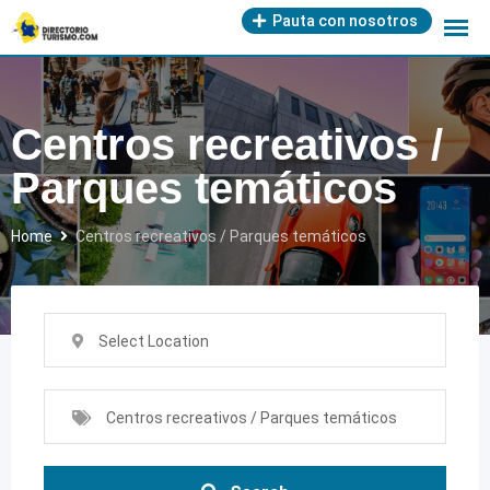
Skip
Pauta con nosotros
to
content
Centros recreativos /
Parques temáticos
Home
Centros recreativos / Parques temáticos
Select Location
Centros recreativos / Parques temáticos