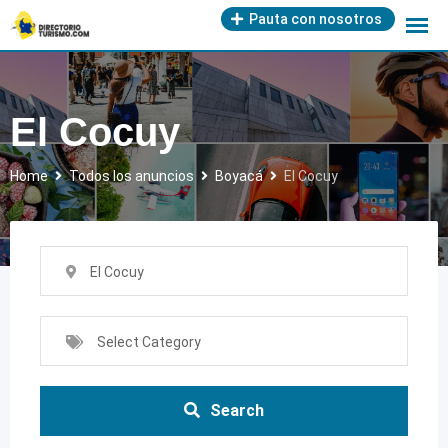
Skip
Pauta con nosotros
to
content
El Cocuy
Home
Todos los anuncios
Boyacá
El Cocuy
El Cocuy
Select Category
Search