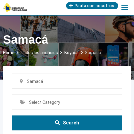
Skip
Pauta con nosotros
to
content
Samacá
Home
Todos los anuncios
Boyacá
Samacá
Samacá
Select Category
Search