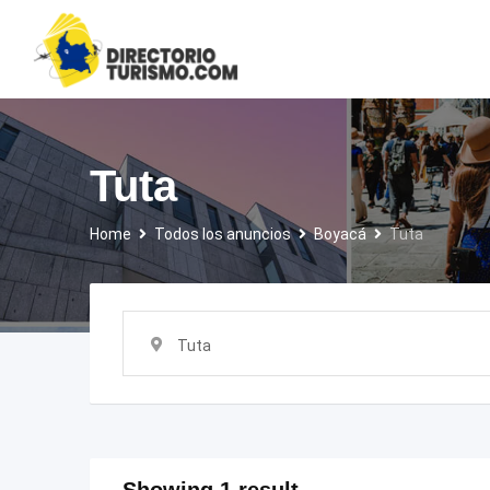
Skip
to
content
Tuta
Home
Todos los anuncios
Boyacá
Tuta
Tuta
Showing 1 result