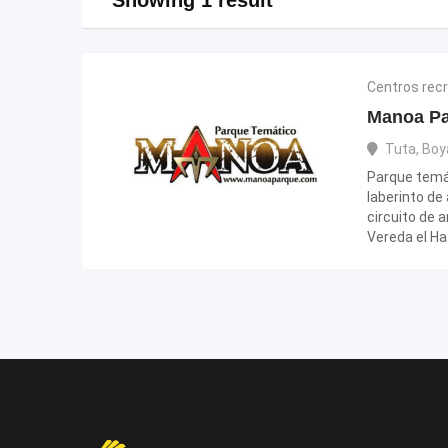
Centros rec
Manoa Pa
Tuta
,
Boy
Parque temá
laberinto d
circuito de 
Vereda el H