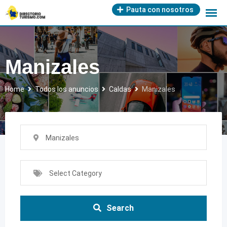
Skip
Pauta con nosotros
to
content
Manizales
Home
Todos los anuncios
Caldas
Manizales
Manizales
Select Category
Search