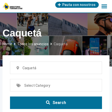
Skip
Pauta con nosotros
to
content
Caquetá
Home
Todos los anuncios
Caquetá
Caquetá
Select Category
Search