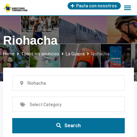
Skip
Pauta con nosotros
to
content
Riohacha
Home
Todos los anuncios
La Guajira
Riohacha
Riohacha
Select Category
Search