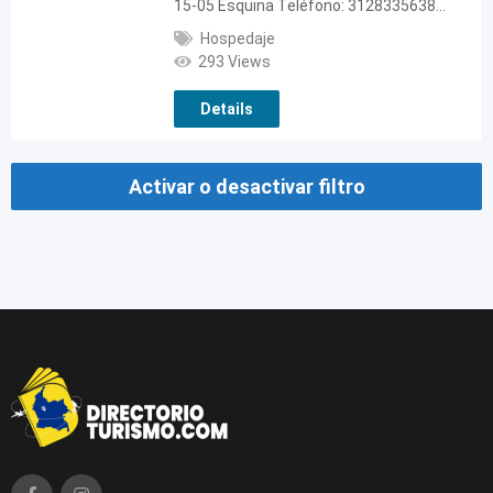
15-05 Esquina Teléfono: 3128335638…
Hospedaje
293 Views
Details
Activar o desactivar filtro