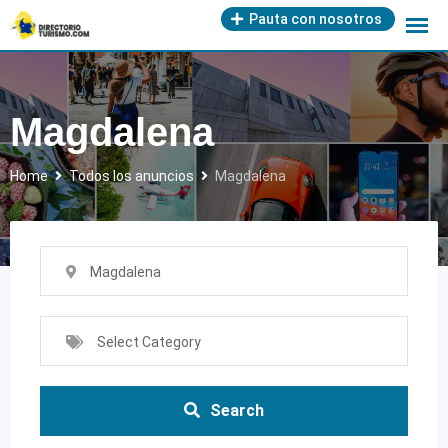
Skip
Pauta con nosotros
to
content
Magdalena
Home
Todos los anuncios
Magdalena
Magdalena
Select Category
Search