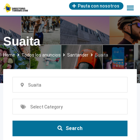
Skip
Pauta con nosotros
to
content
Suaita
Home
Todos los anuncios
Santander
Suaita
Suaita
Select Category
Search