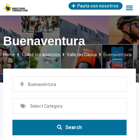
Skip
Pauta con nosotros
to
content
Buenaventura
Home
Todos los anuncios
Valle del Cauca
Buenaventura
Buenaventura
Select Category
Search