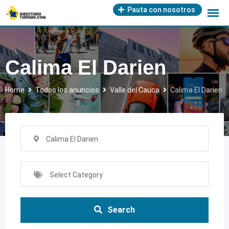
Skip
Pauta con nosotros
to
content
Calima El Darien
Home
Todos los anuncios
Valle del Cauca
Calima El Darien
Calima El Darien
Select Category
Search