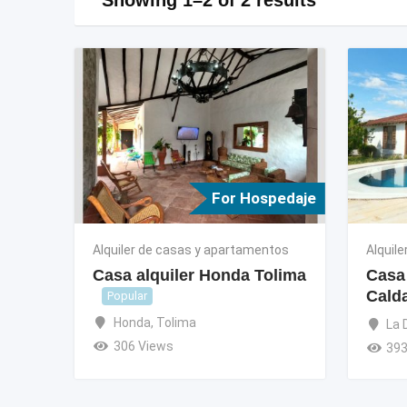
For Hospedaje
Alquiler de casas y apartamentos
Alquil
Casa alquiler Honda Tolima
Casa 
Cald
Popular
Honda
,
Tolima
La 
306 Views
393