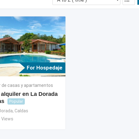
For Hospedaje
er de casas y apartamentos
alquiler en La Dorada
as
Popular
Dorada
,
Caldas
 Views