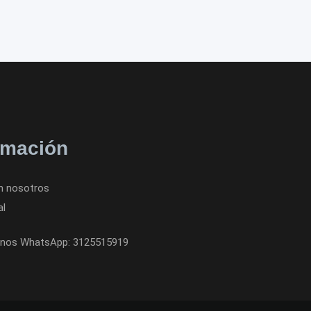
rmación
n nosotros
al
nos WhatsApp: 3125515919