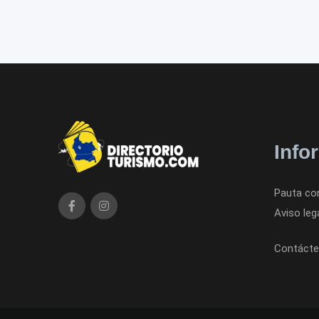
Info
Pauta co
Aviso leg
Contácte