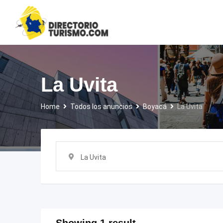
Skip
to
content
La Uvita
Home
Todos los anuncios
Boyacá
La Uvita
La Uvita
Showing 1 result