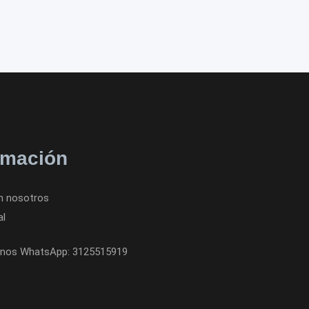
rmación
n nosotros
al
nos WhatsApp: 3125515919