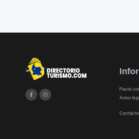
Info
Pauta co
Aviso leg
Contácte