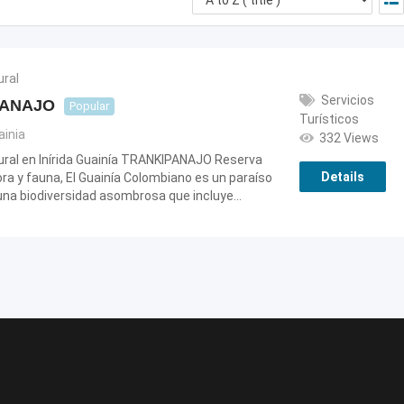
ural
Servicios
PANAJO
Popular
Turísticos
ainia
332 Views
ural en Inírida Guainía TRANKIPANAJO Reserva
Details
lora y fauna, El Guainía Colombiano es un paraíso
una biodiversidad asombrosa que incluye…