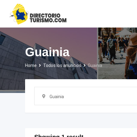
Skip
to
content
Guainia
Home
Todos los anuncios
Guainia
Guainia
Showing 1 result