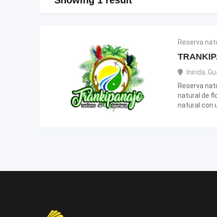
Reserva nat
TRANKI
Inirida
,
Gu
Reserva nat
natural de f
natural con 