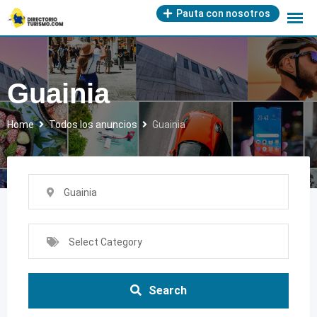
Skip
Pauta con nosotros
to
content
Guainia
Home
Todos los anuncios
Guainia
Guainia
Select Category
Search