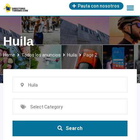
Skip
Pauta con nosotros
to
content
Huila
Home
Todos los anuncios
Huila
Page 2
Huila
Select Category
Search