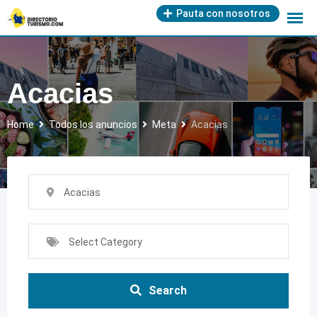
Skip
Pauta con nosotros
to
content
Acacias
Home
Todos los anuncios
Meta
Acacias
Acacias
Select Category
Search