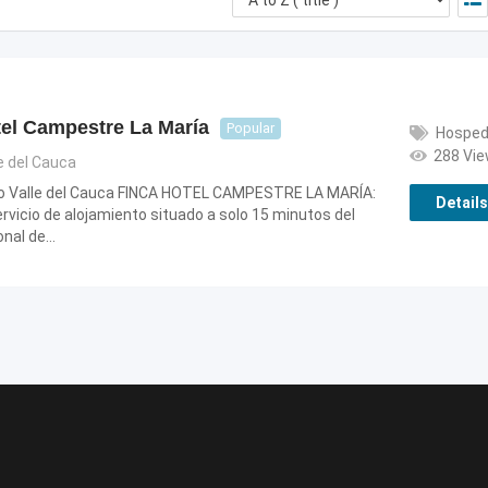
tel Campestre La María
Popular
Hosped
288 Vi
e del Cauca
ro Valle del Cauca FINCA HOTEL CAMPESTRE LA MARÍA:
Details
vicio de alojamiento situado a solo 15 minutos del
onal de…