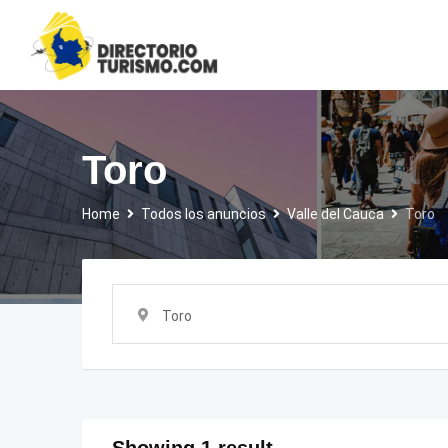
Skip
to
content
Toro
Home
Todos los anuncios
Valle del Cauca
Toro
Toro
Showing 1 result