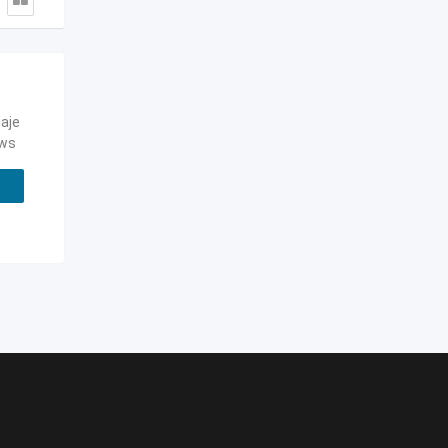
aje
ews