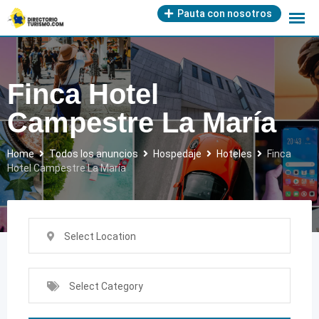
Skip
Pauta con nosotros
to
content
Finca Hotel
Campestre La María
Home
Todos los anuncios
Hospedaje
Hoteles
Finca
Hotel Campestre La María
Select Location
Select Category