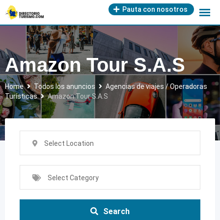
Skip
Pauta con nosotros
to
content
Amazon Tour S.A.S
Home
Todos los anuncios
Agencias de viajes / Operadoras
Turísticas
Amazon Tour S.A.S
Select Location
Select Category
Search