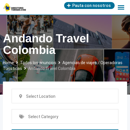
Skip
Pauta con nosotros
to
content
Andando Travel
Colombia
Home
Todos los anuncios
Agencias de viajes / Operadoras
Turísticas
Andando Travel Colombia
Select Location
Select Category