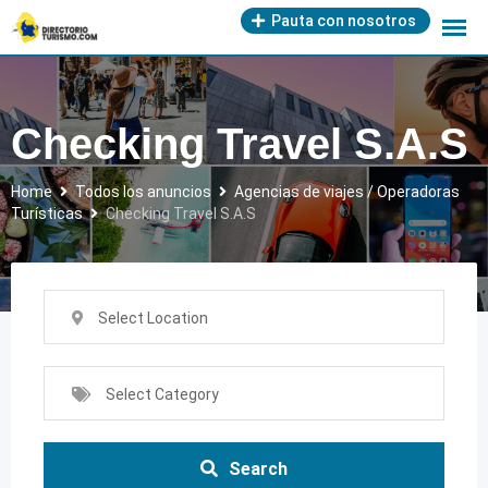
Skip
Pauta con nosotros
to
content
Checking Travel S.A.S
Home
Todos los anuncios
Agencias de viajes / Operadoras
Turísticas
Checking Travel S.A.S
Select Location
Select Category
Search