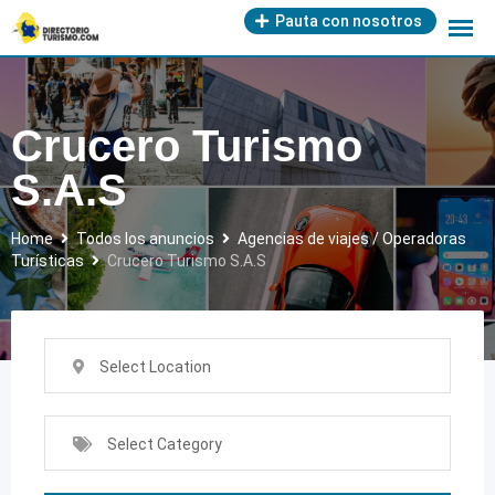
Skip
Pauta con nosotros
to
content
Crucero Turismo
S.A.S
Home
Todos los anuncios
Agencias de viajes / Operadoras
Turísticas
Crucero Turismo S.A.S
Select Location
Select Category