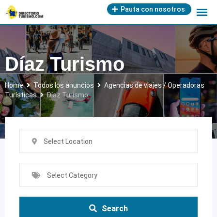
Skip
Pauta con nosotros
to
content
Díaz Turismo
Home
Todos los anuncios
Agencias de viajes / Operadoras
Turísticas
Díaz Turismo
Select Location
Select Category
Search