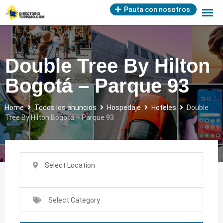
Skip
Pauta con nosotros
to
content
Double Tree By Hilton
Bogotá – Parque 93
Home
Todos los anuncios
Hospedaje
Hoteles
Double
Tree By Hilton Bogotá – Parque 93
Select Location
Select Category