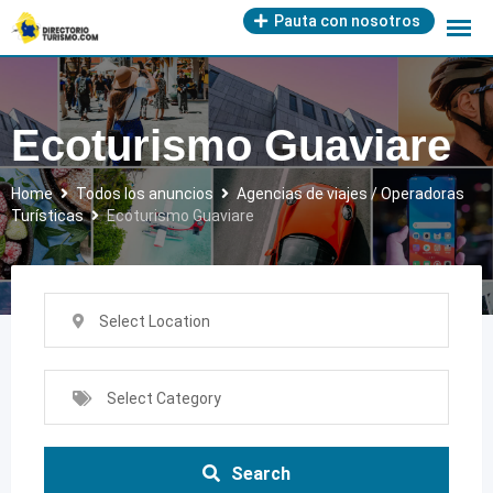
Skip
Pauta con nosotros
to
content
Ecoturismo Guaviare
Home
Todos los anuncios
Agencias de viajes / Operadoras
Turísticas
Ecoturismo Guaviare
Select Location
Select Category
Search