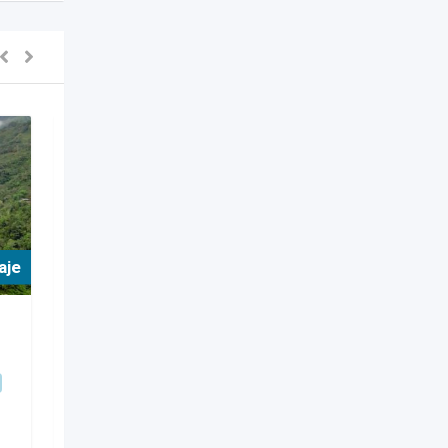
aje
For Hospedaje
Glamping y cabañas
Cabañas alquiler La
Dorada Caldas
Popular
La Dorada
,
Caldas
421 Views