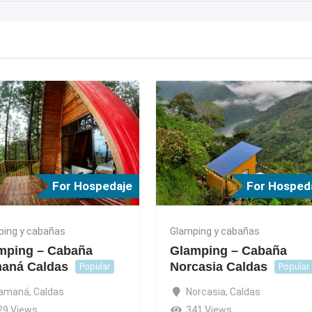
For Hospedaje
For Hosped
ping y cabañas
Glamping y cabañas
mping – Cabaña
Glamping – Cabaña
aná Caldas
Norcasia Caldas
Popular
Popular
amaná
,
Caldas
Norcasia
,
Caldas
29 Views
341 Views