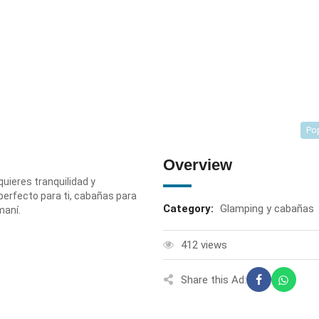
Po
Overview
quieres tranquilidad y
perfecto para ti, cabañas para
Category:
Glamping y cabañas
maní.
412 views
Share this Ad: