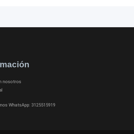
rmación
n nosotros
al
nos WhatsApp: 3125515919