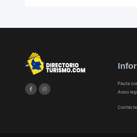
Info
Pauta co
Aviso leg
Contácte