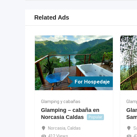
Related Ads
For Hospedaje
Glamping y cabañas
Glam
Glamping – cabaña en
Gla
Norcasia Caldas
Sam
Popular
Norcasia
,
Caldas
S
412 Views
4