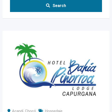
Search
Acandí
,
Chocó
Hospedaje