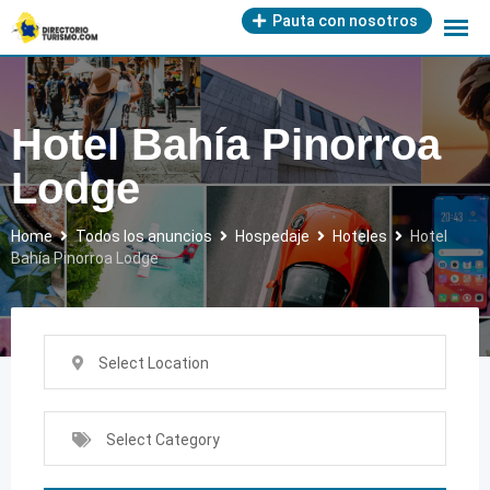
Skip
Pauta con nosotros
to
content
Hotel Bahía Pinorroa
Lodge
Home
Todos los anuncios
Hospedaje
Hoteles
Hotel
Bahía Pinorroa Lodge
Select Location
Select Category