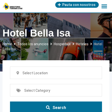
Skip
Pauta con nosotros
to
content
Hotel Bella Isa
Home
Todos los anuncios
Hospedaje
Hoteles
Hotel
Bella Isa
Select Location
Select Category
Search