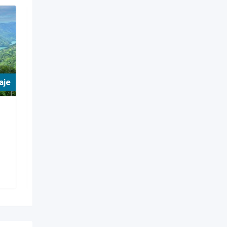
aje
For Hospedaje
Hoteles
Hotel Glamping Norcasia
Caldas
Popular
Norcasia
,
Caldas
367 Views