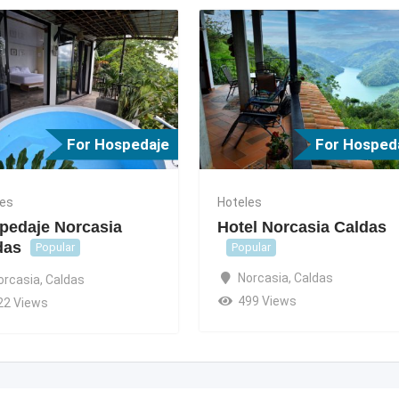
For Hospedaje
For Hosped
les
Hoteles
pedaje Norcasia
Hotel Norcasia Caldas
das
Popular
Popular
Norcasia
,
Caldas
orcasia
,
Caldas
499 Views
22 Views