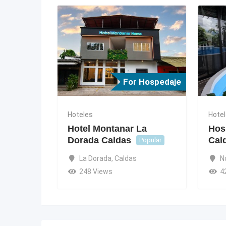
For Hospedaje
Hoteles
Hote
Hotel Montanar La
Hos
Dorada Caldas
Cal
Popular
La Dorada
,
Caldas
N
248 Views
4