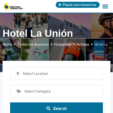
Skip
Pauta con nosotros
to
content
Hotel La Unión
Home
Todos los anuncios
Hospedaje
Hoteles
Hotel La
Unión
Select Location
Select Category
Search