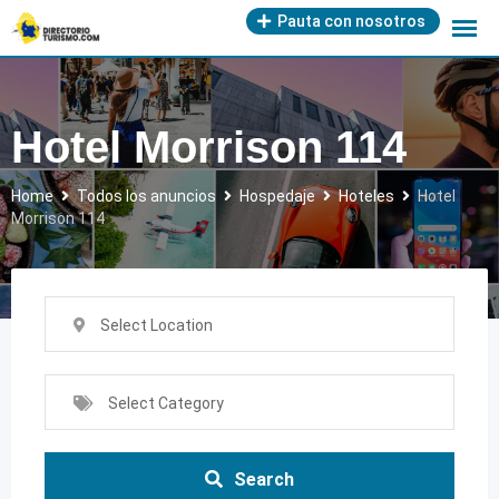
Skip
Pauta con nosotros
to
content
Hotel Morrison 114
Home
Todos los anuncios
Hospedaje
Hoteles
Hotel
Morrison 114
Select Location
Select Category
Search