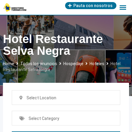
Skip
Pauta con nosotros
to
content
Hotel Restaurante
Selva Negra
Home
Todos los anuncios
Hospedaje
Hoteles
Hotel
Restaurante Selva Negra
Select Location
Select Category