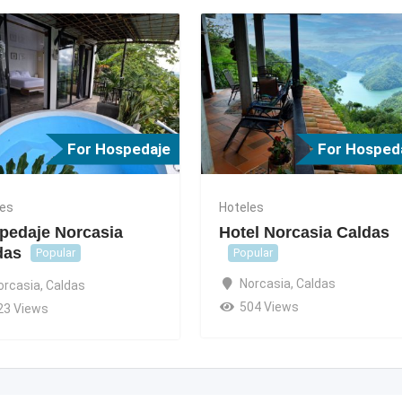
For Hospedaje
For Hosped
les
Hoteles
pedaje Norcasia
Hotel Norcasia Caldas
das
Popular
Popular
Norcasia
,
Caldas
orcasia
,
Caldas
504 Views
23 Views