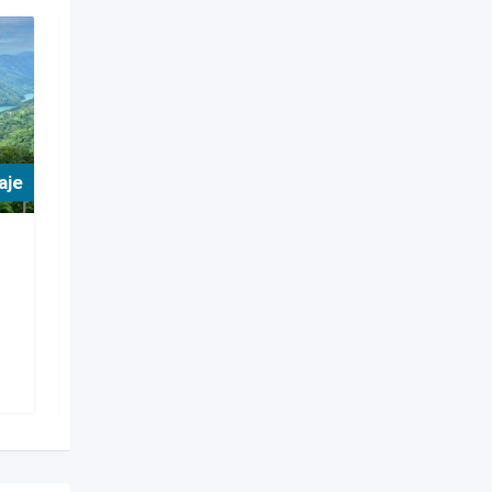
aje
For Hospedaje
Hoteles
Hotel Glamping Norcasia
Caldas
Popular
Norcasia
,
Caldas
371 Views