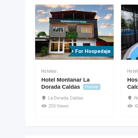
For Hospedaje
Hoteles
Hote
Hotel Montanar La
Hos
Dorada Caldas
Cal
Popular
La Dorada
,
Caldas
N
250 Views
4