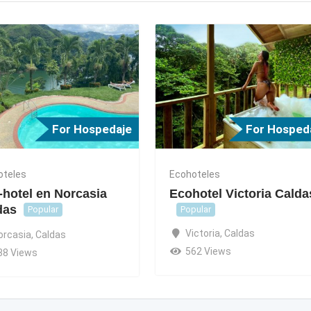
For Hospedaje
For Hosped
oteles
Ecohoteles
-hotel en Norcasia
Ecohotel Victoria Calda
das
Popular
Popular
Victoria
,
Caldas
orcasia
,
Caldas
562 Views
38 Views