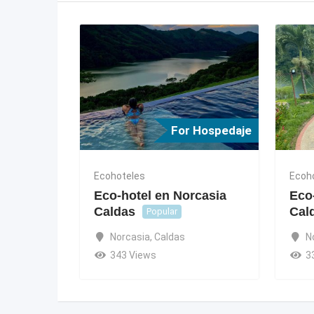
For Hospedaje
Ecohoteles
Ecoh
Eco-hotel en Norcasia
Eco
Caldas
Cal
Popular
Norcasia
,
Caldas
N
343 Views
3