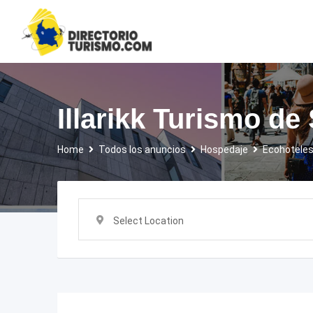
Skip
to
content
Illarikk Turismo de
Home
Todos los anuncios
Hospedaje
Ecohotele
Select Location