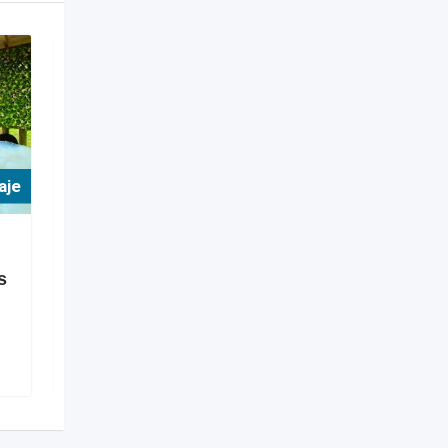
aje
For Hospedaje
Ecohoteles
s
Eco Hotel La Jorara
Popular
Santa Marta
,
Magdalena
360 Views