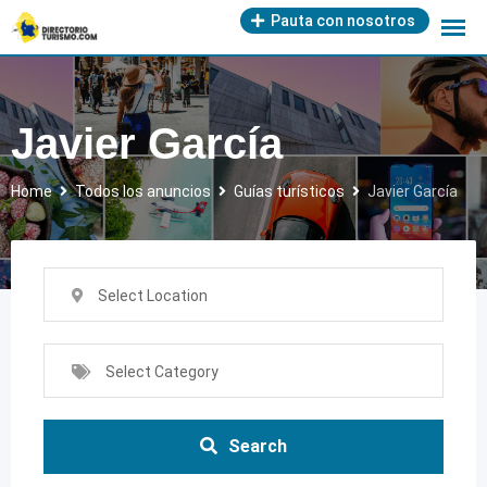
Skip
Pauta con nosotros
to
content
Javier García
Home
Todos los anuncios
Guías turísticos
Javier García
Select Location
Select Category
Search