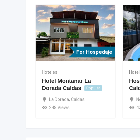
For Hospedaje
Hoteles
Hote
Hotel Montanar La
Hos
Dorada Caldas
Cal
Popular
La Dorada
,
Caldas
N
248 Views
4