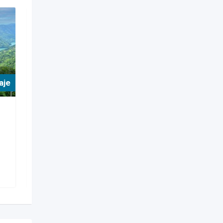
aje
For Hospedaje
Hoteles
Hotel Glamping Norcasia
Caldas
Popular
Norcasia
,
Caldas
367 Views