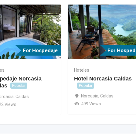
For Hospedaje
For Hosped
les
Hoteles
pedaje Norcasia
Hotel Norcasia Caldas
das
Popular
Popular
Norcasia
,
Caldas
orcasia
,
Caldas
499 Views
22 Views