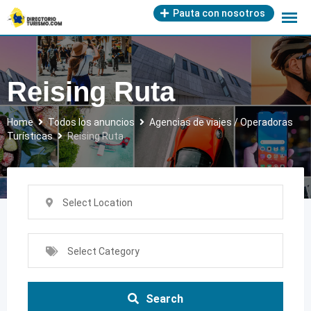
Skip
Pauta con nosotros
to
content
Reising Ruta
Home
Todos los anuncios
Agencias de viajes / Operadoras
Turísticas
Reising Ruta
Select Location
Select Category
Search