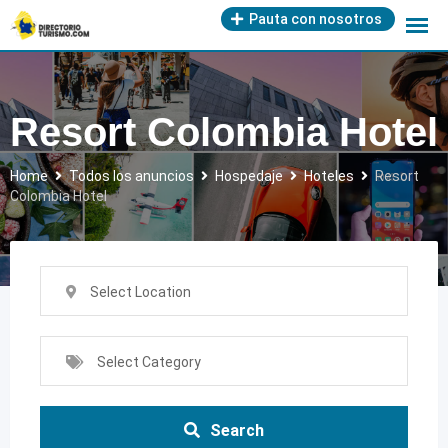
Skip
Pauta con nosotros
to
content
Resort Colombia Hotel
Home
Todos los anuncios
Hospedaje
Hoteles
Resort
Colombia Hotel
Select Location
Select Category
Search