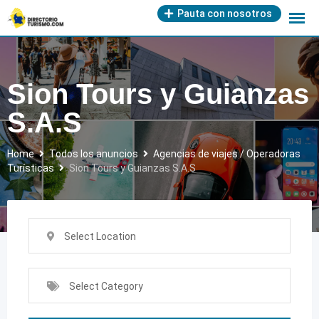
Skip
Pauta con nosotros
to
content
Sion Tours y Guianzas
S.A.S
Home
Todos los anuncios
Agencias de viajes / Operadoras
Turísticas
Sion Tours y Guianzas S.A.S
Select Location
Select Category