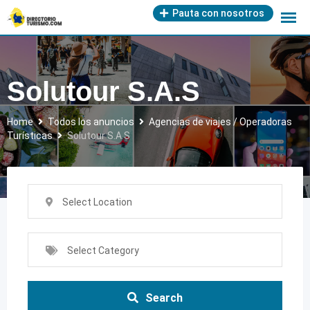
Skip
Pauta con nosotros
to
content
Solutour S.A.S
Home
Todos los anuncios
Agencias de viajes / Operadoras
Turísticas
Solutour S.A.S
Select Location
Select Category
Search