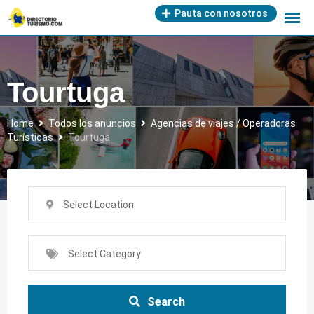
Skip
Pauta con nosotros
to
content
Tourtuga
Home
Todos los anuncios
Agencias de viajes / Operadoras
Turísticas
Tourtuga
Select Location
Select Category
Search