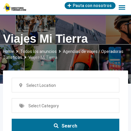
Skip
Pauta con nosotros
to
content
Viajes Mi Tierra
Home
Todos los anuncios
Agencias de viajes / Operadoras
Turísticas
Viajes Mi Tierra
Select Location
Select Category
Search