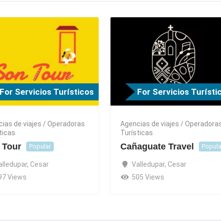
For Servicios Turísticos
For Servicios Turísti
ias de viajes / Operadoras
Agencias de viajes / Operadora
ticas
Turísticas
 Tour
Cañaguate Travel
Popular
Popula
alledupar
,
Cesar
Valledupar
,
Cesar
97 Views
505 Views