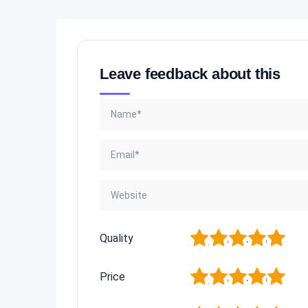
Leave feedback about this
1
2
3
4
5
Quality
1
2
3
4
5
Price