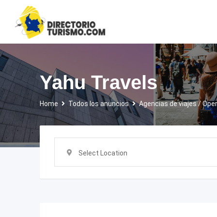
Skip
to
content
Yahu Travels
Home
Todos los anuncios
Agencias de viajes / Ope
Select Location