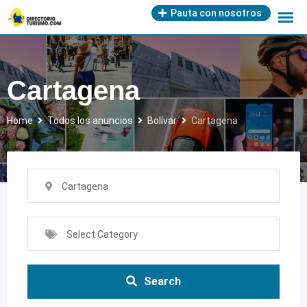
Skip
Pauta con nosotros
to
content
Cartagena
Home
Todos los anuncios
Bolívar
Cartagena
Cartagena
Select Category
Search