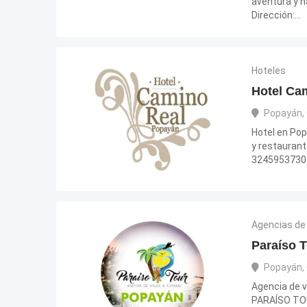
aventura y 
Dirección:…
Hoteles
Hotel Ca
Popayán
,
Hotel en Pop
y restaurant
32459537
Agencias de 
Paraíso 
Popayán
,
Agencia de v
PARAÍSO TOU