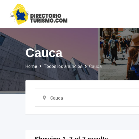
Skip
to
content
Cauca
Home
Todos los anuncios
Cauca
Cauca
Showing 1–7 of 7 results