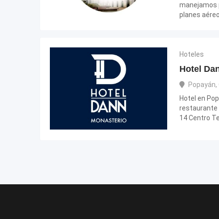
manejamos p
planes aére
Hoteles
Hotel Da
Popayán
,
Hotel en Po
restaurante 
14 Centro 