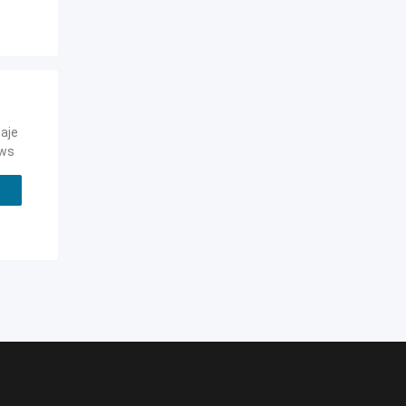
aje
ews