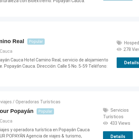
naturaleza con Bioextremo. Popayán Cauca.
mino Real
Popular
Hosped
278 Vi
Cauca
ayán Cauca Hotel Camino Real, servicio de alojamiento
Details
e. Popayán Cauca. Dirección: Calle 5 No. 5-59 Teléfono:
30
viajes / Operadoras Turísticas
Servicios
Tour Popayán
Popular
Turísticos
Cauca
433 Views
iajes y operadora turística en Popayán Cauca
R POPAYÁN Agencia de viajes & turismo,
Details