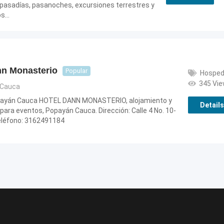
asadías, pasanoches, excursiones terrestres y
os…
nn Monasterio
Popular
Hosped
345 Vi
Cauca
payán Cauca HOTEL DANN MONASTERIO, alojamiento y
Details
para eventos, Popayán Cauca. Dirección: Calle 4 No. 10-
Teléfono: 3162491184