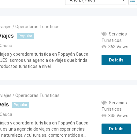
viajes / Operadoras Turísticas
Servicios
iajes
Popular
Turísticos
Cauca
363 Views
iajes y operadora turística en Popayán Cauca
Details
JES, somos una agencia de viajes que brinda
productos turísticos a nivel…
viajes / Operadoras Turísticas
Servicios
vels
Popular
Turísticos
Cauca
335 Views
iajes y operadora turística en Popayán Cauca
Details
, es una agencia de viajes con experiencias
e naturaleza y culturales, comprometidos a…