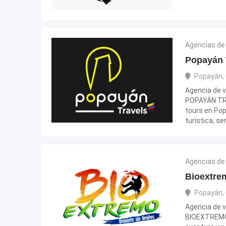
Agencias de 
Popayán 
Popayán
,
Agencia de v
POPAYÁN TRA
tours en Pop
turística, se
Agencias de 
Bioextre
Popayán
,
Agencia de v
BIOEXTREMO 