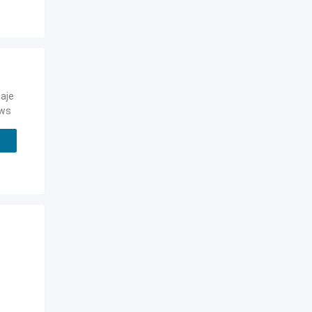
aje
ews