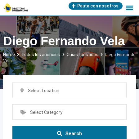
Skip
Pauta con nosotros
to
content
Diego Fernando Vela
Home
Todos los anuncios
Guías turísticos
Diego Fernando
Vela
Select Location
Select Category
Search