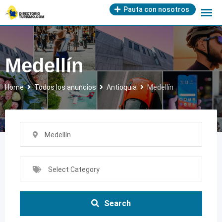
Skip
Pauta con nosotros
to
content
Medellín
Home
Todos los anuncios
Antioquia
Medellín
Medellín
Select Category
Search